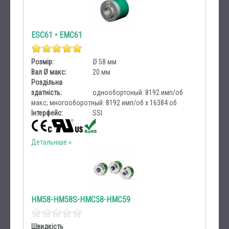
ESC61 • EMC61
Розмір:
Ø 58 мм
Вал Ø макс:
20 мм
Роздільна
здатність:
однообортоный: 8192 имп/об
макс; многооборотный: 8192 имп/об х 16384 об
Інтерфейс:
SSI
Детальніше
HM58-HM58S-HMC58-HMC59
Швидкість