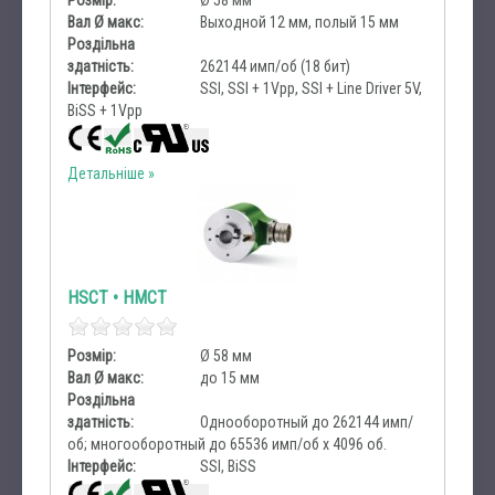
Розмір:
Ø 58 мм
Вал Ø макс:
Выходной 12 мм, полый 15 мм
Роздільна
здатність:
262144 имп/об (18 бит)
Інтерфейс:
SSI, SSI + 1Vpp, SSI + Line Driver 5V,
BiSS + 1Vpp
Детальніше
HSCT • HMCT
Розмір:
Ø 58 мм
Вал Ø макс:
до 15 мм
Роздільна
здатність:
Однооборотный до 262144 имп/
об; многооборотный до 65536 имп/об х 4096 об.
Інтерфейс:
SSI, BiSS