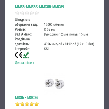
MM58-MM58S-MMC58-MMC59
Швидкість
обертання валу:
12000 об/мин
Розмір:
Ø 58 мм
Вал Ø макс:
Выходной 12 мм, полый 15 мм
Роздільна
здатність:
4096 имп/об х 8192 об (12 x 13 бит)
Інтерфейс:
SSI
Детальніше
MS36 • MSC36