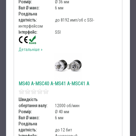
Розмір:
Ø 36 мм
Вал Ø макс:
6 мм
Роздільна
здатність:
до 8192 имп/об с SSI-
интерфейсом
Інтерфейс:
SSI
Детальніше
MS40 A-MSC40 A-MS41 A-MSC41 A
Швидкість
обертання валу:
12000 об/мин
Розмір:
Ø 40 мм
Вал Ø макс:
6 мм
Роздільна
здатність:
до 12 бит