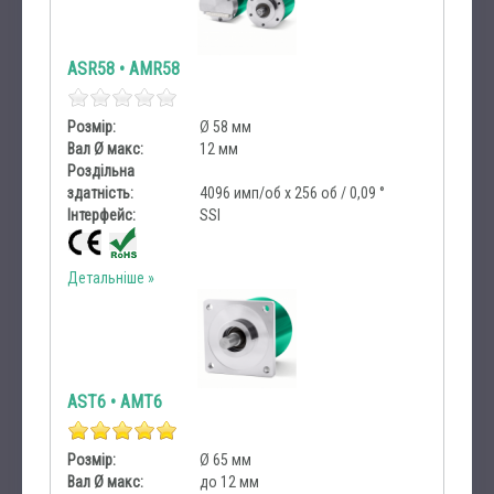
ASR58 • AMR58
Розмір:
Ø 58 мм
Вал Ø макс:
12 мм
Роздільна
здатність:
4096 имп/об х 256 об / 0,09 °
Інтерфейс:
SSI
Детальніше
AST6 • AMT6
Розмір:
Ø 65 мм
Вал Ø макс:
до 12 мм