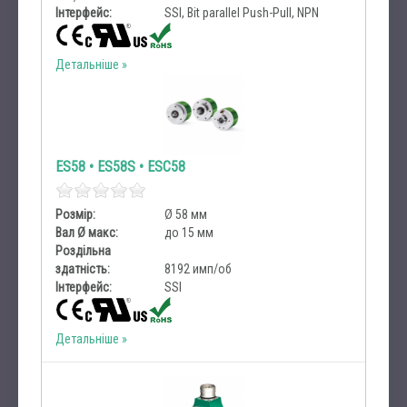
Інтерфейс:
SSI, Bit parallel Push-Pull, NPN
Детальніше
ES58 • ES58S • ESC58
Розмір:
Ø 58 мм
Вал Ø макс:
до 15 мм
Роздільна
здатність:
8192 имп/об
Інтерфейс:
SSI
Детальніше