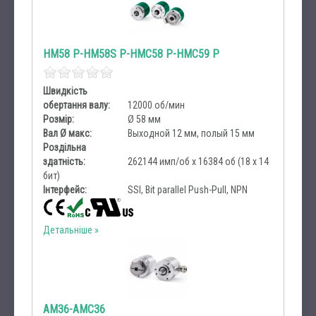
HM58 P-HM58S P-HMC58 P-HMC59 P
Швидкість
обертання валу:
12000 об/мин
Розмір:
Ø 58 мм
Вал Ø макс:
Выходной 12 мм, полый 15 мм
Роздільна
здатність:
262144 имп/об x 16384 об (18 х 14
бит)
Інтерфейс:
SSI, Bit parallel Push-Pull, NPN
Детальніше
AM36-AMC36