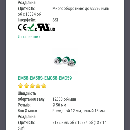
Роздільна
здатність:
Многооборотные: до 65536 имп/
об х 16384 об
Інтерфейс:
SSI
Детальніше
EM58-EM58S-EMC58-EMC59
Швидкість
обертання валу:
12000 об/мин
Розмір:
Ø 58 мм
Вал Ø макс:
Выходной 12 мм, полый 15 мм
Роздільна
здатність:
8192 имп/об х 16384 об (13 x 14
бит)