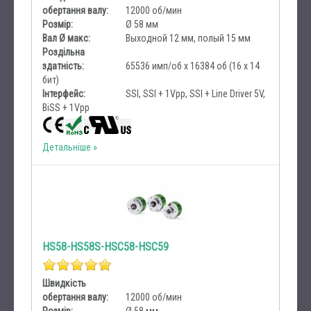
обертання валу:
12000 об/мин
Розмір:
Ø 58 мм
Вал Ø макс:
Выходной 12 мм, полый 15 мм
Роздільна
здатність:
65536 имп/об x 16384 об (16 x 14
бит)
Інтерфейс:
SSI, SSI + 1Vpp, SSI + Line Driver 5V,
BiSS + 1Vpp
Детальніше
HS58-HS58S-HSC58-HSC59
Швидкість
обертання валу:
12000 об/мин