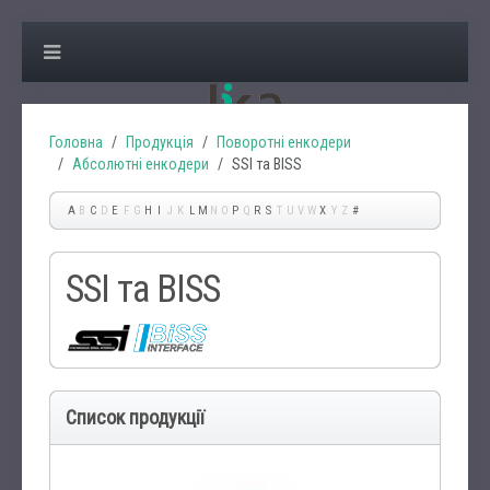
Головна
Продукція
Поворотні енкодери
Абсолютні енкодери
SSI та BISS
A
B
C
D
E
F
G
H
I
J
K
L
M
N
O
P
Q
R
S
T
U
V
W
X
Y
Z
#
SSI та BISS
Список продукції