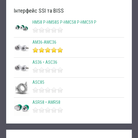
Інтерфейс SSI та BISS
HM58 P-HM58S P-HMC58 P-HMC59 P
AM36-AMC36
AS36 • ASC36
ASC85
ASR58 • AMR58