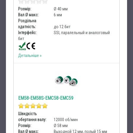
Розмір:
Ø 40 мм
Вал Ø макс:
6 мм
Роздільна
здатність:
до 12 бит
Інтерфейс:
SSI, паралельный и аналоговый
бит
Детальніше
EM58-EM58S-EMC58-EMC59
Швидкість
обертання валу:
12000 об/мин
Розмір:
Ø 58 мм
Вал Ø макс:
Выходной 12 мм, полый 15 мм