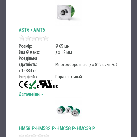
AST6 • AMT6
Розмір:
Ø 65 мм
Вал Ø макс:
до 12 мм
Роздільна
здатність:
Многооборотные: до 8192 имп/об
х 16384 об
Інтерфейс:
Параллельный
Детальніше
HM58 P-HM58S P-HMC58 P-HMC59 P