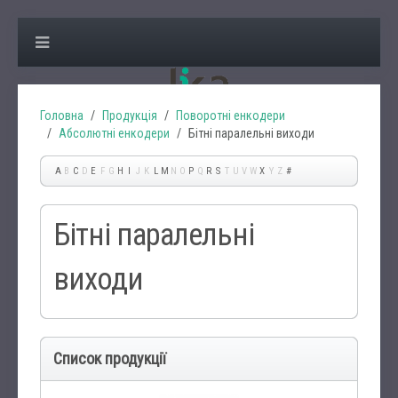
Головна
Продукція
Поворотні енкодери
Абсолютні енкодери
Бітні паралельні виходи
A
B
C
D
E
F
G
H
I
J
K
L
M
N
O
P
Q
R
S
T
U
V
W
X
Y
Z
#
Бітні паралельні
виходи
Список продукції