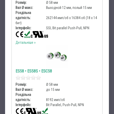
Розмір:
Ø 58 мм
Вал Ø макс:
Выходной 12 мм, полый 15 мм
Роздільна
здатність:
262144 имп/об x 16384 об (18 х 14
бит)
Інтерфейс:
SSI, Bit parallel Push-Pull, NPN
Детальніше
ES58 • ES58S • ESC58
Розмір:
Ø 58 мм
Вал Ø макс:
до 15 мм
Роздільна
здатність:
8192 имп/об
Інтерфейс:
Bit Parallel, Push-Pull, NPN