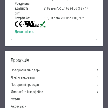
Роздільна
здатність:
8192 имп/об х 16384 об (13 x 14
бит)
Інтерфейс:
SSI, Bit parallel Push-Pull, NPN
Детальніше
Продукція
Поворотні енкодери
Лінійні енкодери
Поворотні приводи
Дисплеї та інтерфейси
Муфти
Аксесуари