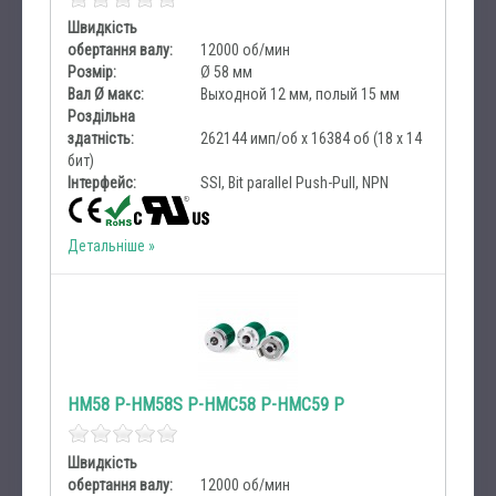
Швидкість
обертання валу:
12000 об/мин
Розмір:
Ø 58 мм
Вал Ø макс:
Выходной 12 мм, полый 15 мм
Роздільна
здатність:
262144 имп/об x 16384 об (18 х 14
бит)
Інтерфейс:
SSI, Bit parallel Push-Pull, NPN
Детальніше
HM58 P-HM58S P-HMC58 P-HMC59 P
Швидкість
обертання валу:
12000 об/мин