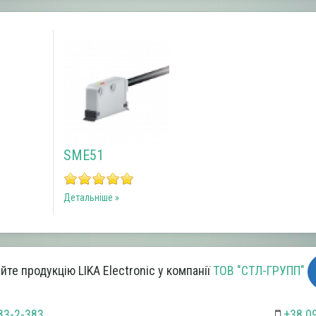
SME51
CB50
S
Детальніше
Детальніше
Де
те продукцію LIKA Electronic у компанії
ТОВ "СТЛ-ГРУПП"
83-2-383
+38 0