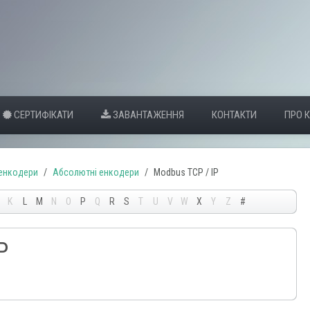
СЕРТИФІКАТИ
ЗАВАНТАЖЕННЯ
КОНТАКТИ
ПРО 
 енкодери
Абсолютні енкодери
Modbus TCP / IP
K
L
M
N
O
P
Q
R
S
T
U
V
W
X
Y
Z
#
P