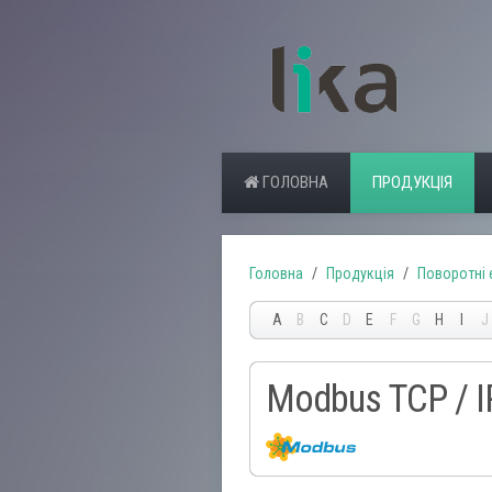
ГОЛОВНА
ПРОДУКЦІЯ
Головна
Продукція
Поворотні
A
B
C
D
E
F
G
H
I
J
Modbus TCP / I