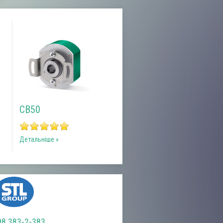
MSR
тальніше
98 383-2-383