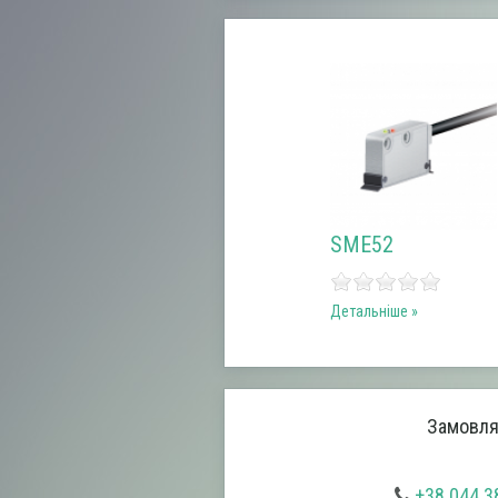
SME52
Детальніше
Замовляй
+38 044 3