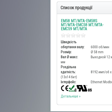
Список продукції
EM58 MT/MTA-EM58S
MT/MTA-EMC58 MT/MTA-
EMC59 MT/MTA
Швидкість
обертання валу:
6000 об/мин
Розмір:
Ø 58 mm
Вал Ø макс:
Выходной 12 
мм
Роздільна
здатність:
8192 имп/об x
(13х14 бит)
Інтерфейс:
Ethernet Modb
Детальніше