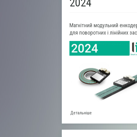
2024
Магнітний модульний енкоде
для поворотних і лінійних за
Детальніше