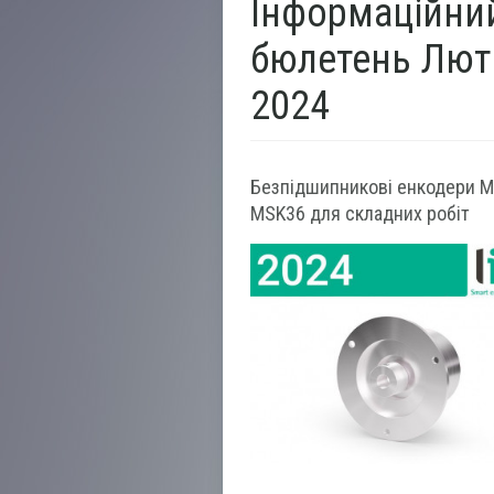
Інформаційни
бюлетень Лют
2024
Безпідшипникові енкодери MI
MSK36 для складних робіт