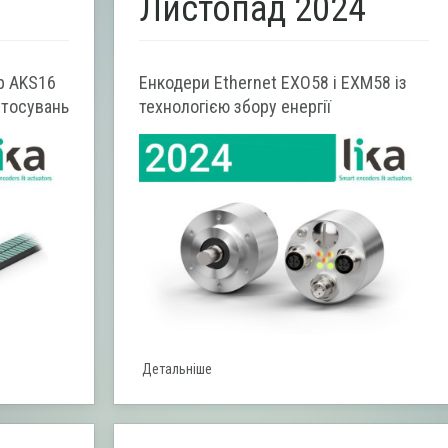
Листопад 2024
р AKS16
Енкодери Ethernet EXO58 і EXM58 із
стосувань
технологією збору енергії
Детальніше