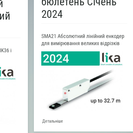
бюлетень Січень
й
2024
ий
SMA21 Абсолютний лінійний енкодер
для вимірювання великих відрізків
K36 і
Детальніше