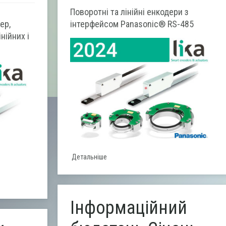
Поворотні та лінійні енкодери з
ер,
інтерфейсом Panasonic® RS-485
нійних і
Детальніше
Інформаційний