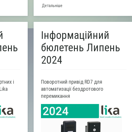
Детальніше
й
Інформаційний
пень
бюлетень Липень
2024
тних і
Поворотний привід RD7 для
Lika
автоматизації бездротового
перемикання