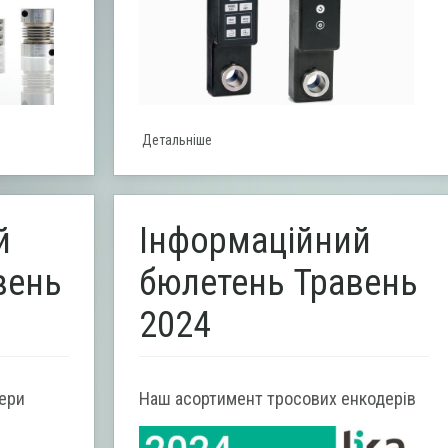
Детальніше
й
Інформаційний
вень
бюлетень Травень
2024
дери
Наш асортимент тросових енкодерів