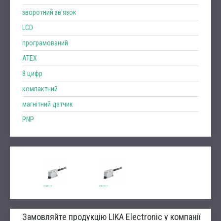
зворотний зв'язок
LCD
програмований
ATEX
8 цифр
компактний
магнітний датчик
PNP
MI58-MI58S
(поступове
виведення)
Детальніше
SME12
SME12
SMS12
Детальніше
Детальніше
Детальніше
Замовляйте продукцію LIKA Electronic у компанії