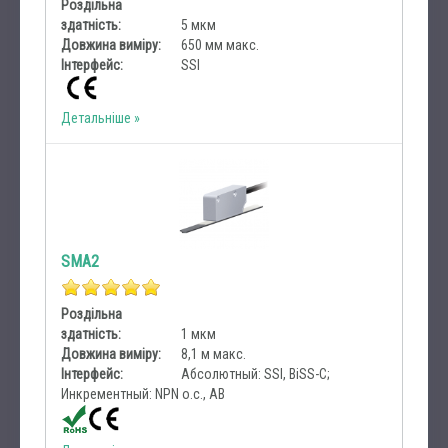
Роздільна
здатність:
5 мкм
Довжина виміру:
650 мм макс.
Інтерфейс:
SSI
Детальніше
SMA2
Роздільна
здатність:
1 мкм
Довжина виміру:
8,1 м макс.
Інтерфейс:
Абсолютный: SSI, BiSS-C;
Инкрементный: NPN o.c., AB