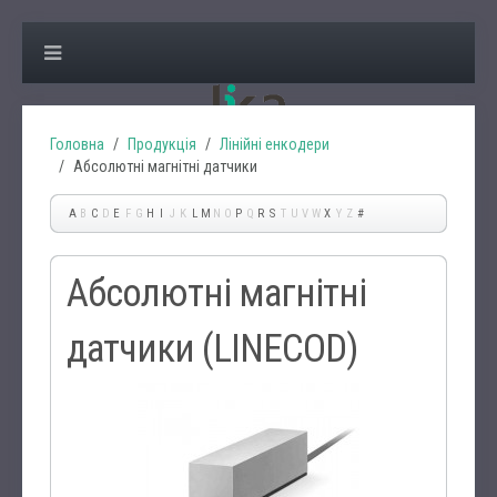
Головна
Продукція
Лінійні енкодери
Абсолютні магнітні датчики
A
B
C
D
E
F
G
H
I
J
K
L
M
N
O
P
Q
R
S
T
U
V
W
X
Y
Z
#
Абсолютні магнітні
датчики (LINECOD)