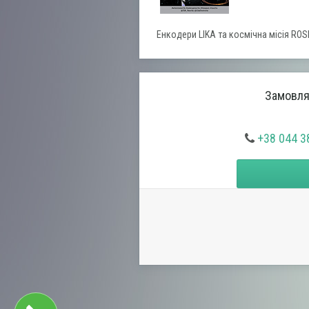
Енкодери LIKA та космічна місія RO
Замовляй
+38 044 3